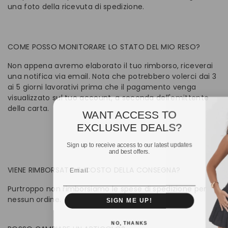
una foto della ricevuta di spedizione.
COME POSSO MONITORARE LO STATO DEL MIO RESO?
Non appena avremo elaborato il tuo rimborso, riceverai
una notifica via email. Nota che potrebbero volerci dai 3
ai 5 giorni lavorativi prima che il pagamento venga
visualizzato sul tuo account, a seconda dell'emittente
della carta.
WANT ACCESS TO
EXCLUSIVE DEALS?
Sign up to receive access to our latest updates
and best offers.
Email
VIENE RIMBORSATO IL COSTO DELLA CONSEGNA?
Purtroppo non rimborsiamo le spese di spedizione per
nessun ordine.
SIGN ME UP!
NO, THANKS