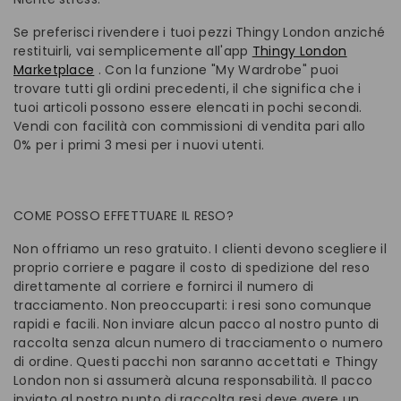
Se preferisci rivendere i tuoi pezzi Thingy London anziché
restituirli, vai semplicemente all'app
Thingy London
Marketplace
. Con la funzione "My Wardrobe" puoi
trovare tutti gli ordini precedenti, il che significa che i
tuoi articoli possono essere elencati in pochi secondi.
Vendi con facilità con commissioni di vendita pari allo
0% per i primi 3 mesi per i nuovi utenti.
COME POSSO EFFETTUARE IL RESO?
Non offriamo un reso gratuito. I clienti devono scegliere il
proprio corriere e pagare il costo di spedizione del reso
direttamente al corriere e fornirci il numero di
tracciamento. Non preoccuparti: i resi sono comunque
rapidi e facili. Non inviare alcun pacco al nostro punto di
raccolta senza alcun numero di tracciamento o numero
di ordine. Questi pacchi non saranno accettati e Thingy
London non si assumerà alcuna responsabilità. Il pacco
inviato al nostro punto di raccolta resi deve avere un